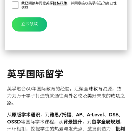
我已阅读并同意英孚
隐私政策
，并同意接收英孚推送的商业性
信息
立即领取
英孚国际留学
英孚融合60年国际教育的经验，汇聚全球教育资源，致
力为万干学子打造筑就通往海外名校及美好未来的成功之
路。
从
原版学术通识
，到
雅思/托福
、
AP
、
A-Level
、
DSE、
OSSD
等国际学术课程，从
背景提升
，到
留学全局规划
，
环环相扣，挖掘学生的热爱与发光点、激发创造力、
批判